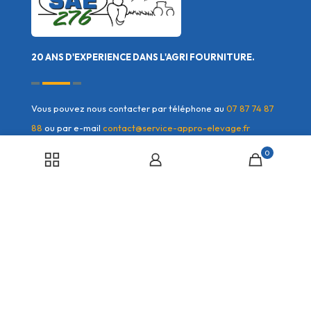
20 ANS D'EXPERIENCE DANS L'AGRI FOURNITURE.
Vous pouvez nous contacter par téléphone au
07 87 74 87
88
ou par e-mail
contact@service-appro-elevage.fr
0
Liens rapides
Mon compte
Contactez nous
Mon compte
Offres commerciales
Mes commandes
Conditions générales de
Mes adresses
vente
Détails du compte
Politique de confidentialité
Mots de passe perdu