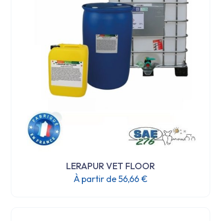
LERAPUR VET FLOOR
À partir de
56,66
€
Ce
produit
a
plusieurs