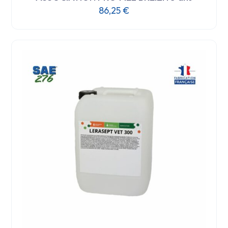
86,25
€