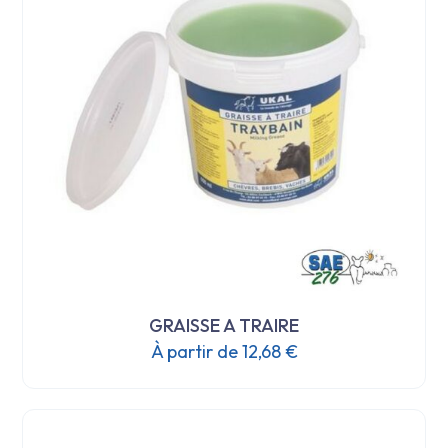
GRAISSE A TRAIRE
À partir de
12,68
€
Ce
produit
a
plusieurs