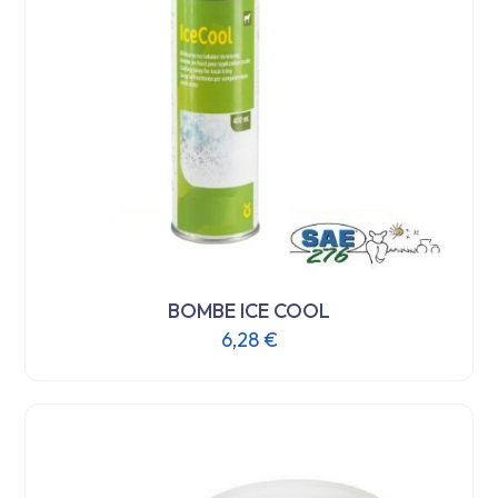
choisies
sur
la
page
du
produit
BOMBE ICE COOL
6,28
€