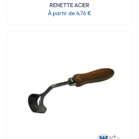
RENETTE ACIER
À partir de
4,76
€
Ce
produit
a
plusieurs
variations.
Les
options
peuvent
être
choisies
sur
la
page
du
produit