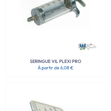
la
page
du
produit
SERINGUE VIL PLEXI PRO
À partir de
6,08
€
Ce
produit
a
plusieurs
variations.
Les
options
peuvent