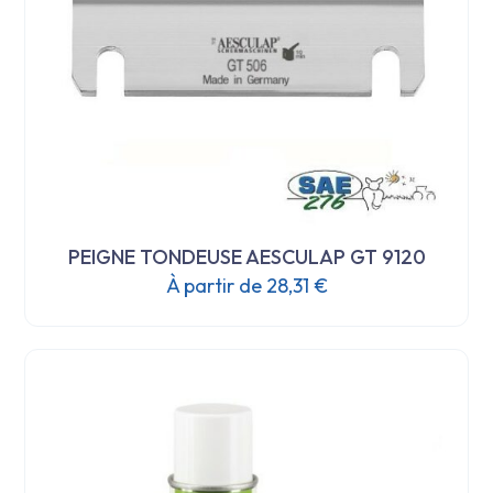
PEIGNE TONDEUSE AESCULAP GT 9120
À partir de
28,31
€
Ce
produit
a
plusieurs
variations.
Les
options
peuvent
être