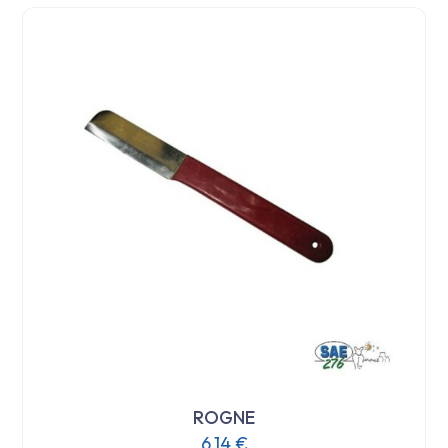
ROGNE
6,14
€