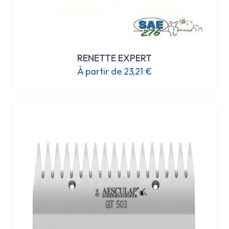
RENETTE EXPERT
À partir de
23,21
€
Ce
produit
a
plusieurs
variations.
Les
options
peuvent
être
choisies
sur
la
page
du
produit