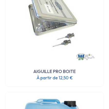
être
choisies
sur
la
page
du
produit
AIGUILLE PRO BOITE
À partir de
12,50
€
Ce
produit
a
plusieurs
variations.
Les