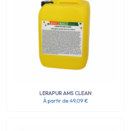
peuvent
être
choisies
sur
la
page
du
produit
LERAPUR AMS CLEAN
À partir de
49,09
€
Ce
produit
a
plusieurs
variations.