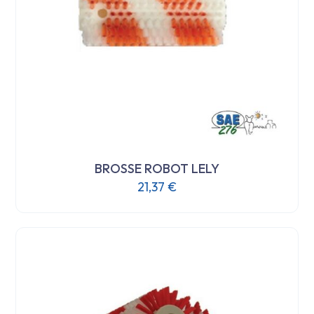
la
page
du
produit
BROSSE ROBOT LELY
21,37
€