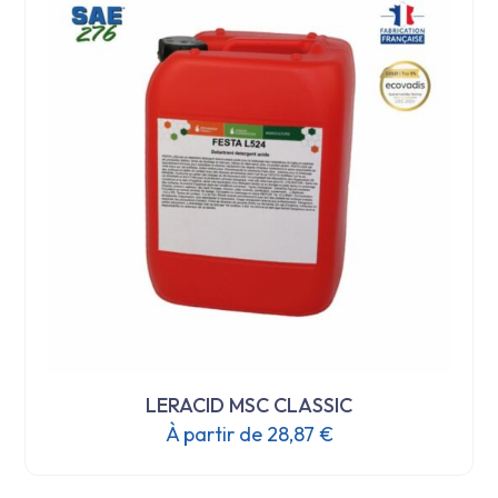
Les
options
peuvent
être
choisies
sur
la
page
du
produit
LERACID MSC CLASSIC
À partir de
28,87
€
Ce
produit