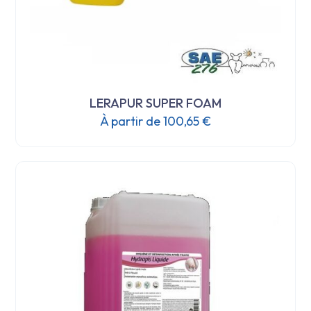
LERAPUR SUPER FOAM
À partir de
100,65
€
Ce
produit
a
plusieurs
variations.
Les
options
peuvent
être
choisies
sur
la
page
du