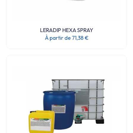
LERADIP HEXA SPRAY
À partir de
71,38
€
Ce
produit
a
plusieurs
variations.
Les
options
peuvent
être
choisies
sur
la
page
du
produit