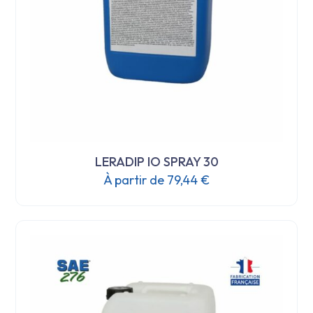
LERADIP IO SPRAY 30
À partir de
79,44
€
Ce
produit
a
plusieurs
variations.
Les
options
peuvent
être