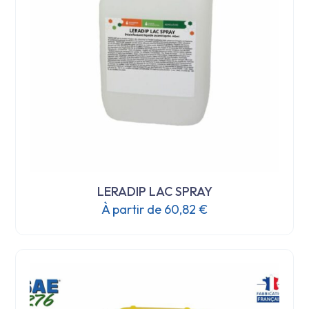
choisies
sur
la
page
du
produit
LERADIP LAC SPRAY
À partir de
60,82
€
Ce
produit
a
plusieurs
variations.
Les
options