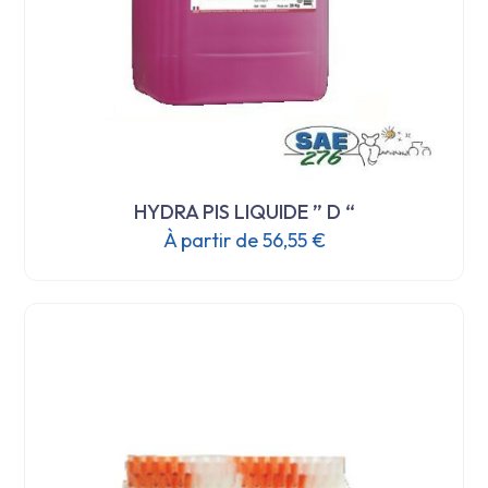
produit
HYDRA PIS LIQUIDE ” D “
À partir de
56,55
€
Ce
produit
a
plusieurs
variations.
Les
options
peuvent
être
choisies
sur