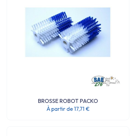
BROSSE ROBOT PACKO
À partir de
17,71
€
Ce
produit
a
plusieurs