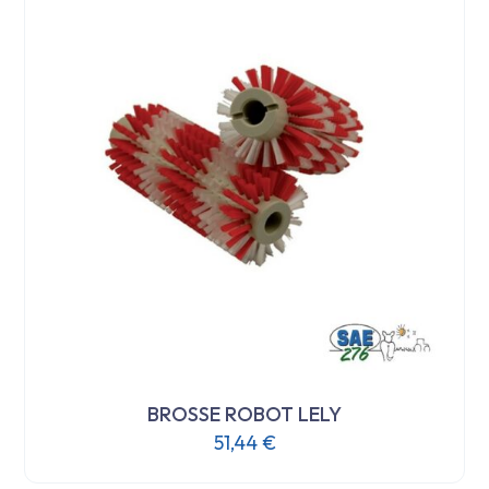
variations.
Les
options
peuvent
être
choisies
sur
la
page
du
produit
BROSSE ROBOT LELY
51,44
€