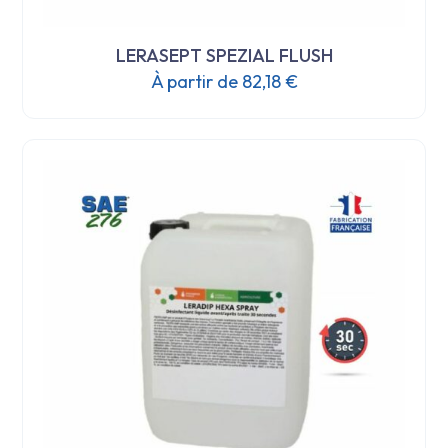
LERASEPT SPEZIAL FLUSH
À partir de
82,18
€
Ce
produit
a
plusieurs
variations.
Les
options
peuvent
être
choisies
sur
la
page
du
produit