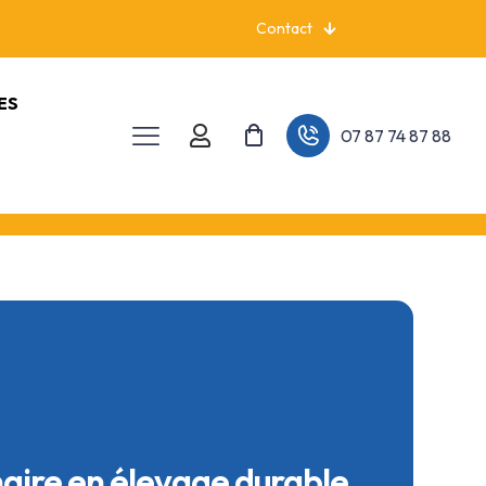
Contact
ES
07 87 74 87 88
aire en élevage durable