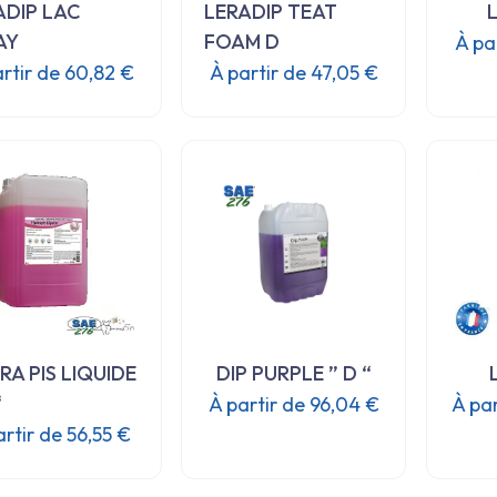
ADIP LAC
LERADIP TEAT
L
sur
sur
la
la
AY
FOAM D
À pa
page
page
artir de
60,82
€
À partir de
47,05
€
du
du
Ce
Ce
produit
produit
produit
produit
a
a
plusieurs
plusieurs
variations.
variations.
Les
Les
options
options
peuvent
peuvent
être
être
choisies
choisies
RA PIS LIQUIDE
DIP PURPLE ” D “
sur
sur
la
la
“
À partir de
96,04
€
À pa
page
page
artir de
56,55
€
Ce
du
du
produit
Ce
produit
produit
a
produit