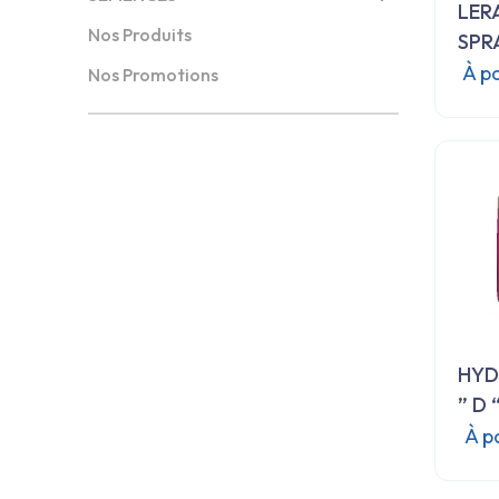
LER
Nos Produits
SPR
À p
Nos Promotions
HYD
” D 
À p