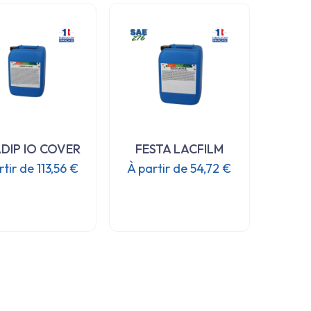
plusieurs
variations.
Les
options
peuvent
être
choisies
sur
la
DIP IO COVER
FESTA LACFILM
page
rtir de
113,56
€
À partir de
54,72
€
du
Ce
Ce
produit
produit
produit
a
a
plusieurs
plusieurs
variations.
variations.
Les
Les
options
options
peuvent
peuvent