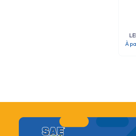
LE
À pa