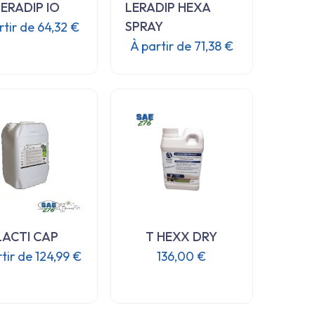
ERADIP IO
LERADIP HEXA
sur
sur
la
la
SPRAY
rtir de
64,32
€
page
page
À partir de
71,38
€
Ce
du
du
produit
Ce
produit
produit
a
produit
plusieurs
a
variations.
plusieurs
Les
variations.
options
Les
peuvent
options
être
peuvent
choisies
être
sur
choisies
la
LACTI CAP
T HEXX DRY
sur
page
la
rtir de
124,99
€
136,00
€
du
page
Ce
produit
du
produit
produit
a