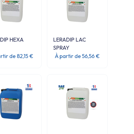
DIP HEXA
LERADIP LAC
SPRAY
rtir de
82,15
€
À partir de
56,56
€
Ce
Ce
produit
produit
a
a
plusieurs
plusieurs
variations.
variations.
Les
Les
options
options
peuvent
peuvent
être
être
choisies
choisies