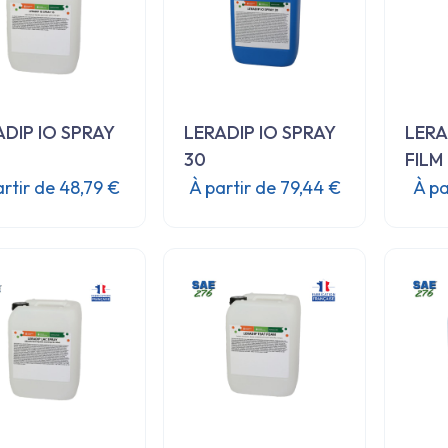
ancien
ADIP IO SPRAY
LERADIP IO SPRAY
LERA
30
FILM
artir de
48,79
€
À partir de
79,44
€
À pa
Ce
Ce
produit
produit
a
a
plusieurs
plusieurs
variations.
variations.
Les
Les
options
options
peuvent
peuvent
être
être
choisies
choisies