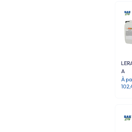
LER
A
À pa
102