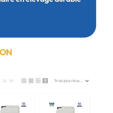
ION
24
36