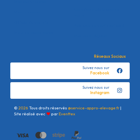
Mes commandes
Conditions générales de
Mes adresses
vente
Détails du compte
Politique de confidentialité
Mots de passe perdu
Mentions Légales
Réseaux Sociaux
Suivez nous sur
Facebook
Suivez nous sur
Instagram
©
2026
Tous droits réservés
@service-appro-elevage.fr
|
Site réalisé avec
❤
par
Eventtex