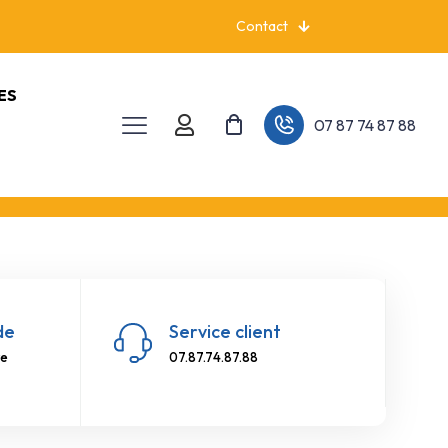
Contact
ES
07 87 74 87 88
de
Service client
re
07.87.74.87.88