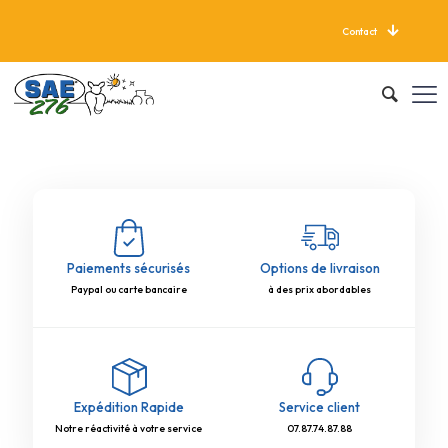
Contact
LIVRAISON GRATUITE À PARTIR DE 625 KG
Paiements sécurisés
Options de livraison
Paypal ou carte bancaire
à des prix abordables
Expédition Rapide
Service client
Notre réactivité à votre service
07.87.74.87.88