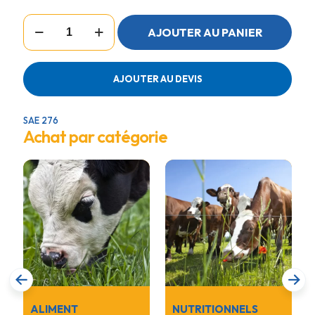
quantité
AJOUTER AU PANIER
de
RATELIER
AJOUTER AU DEVIS
SAE 276
Achat par catégorie
ALIMENT
NUTRITIONNELS