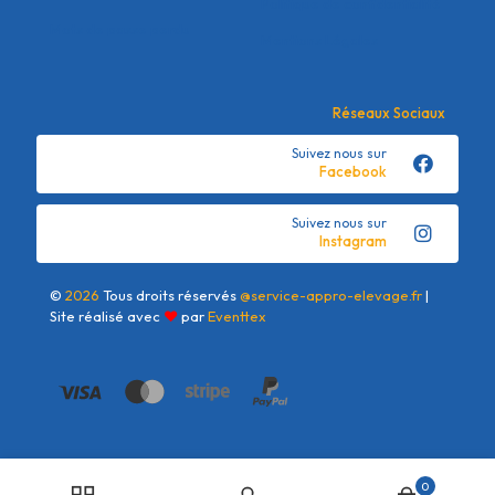
Politique de confidentialité
Mots de passe perdu
Mentions Légales
Réseaux Sociaux
Suivez nous sur
Facebook
Suivez nous sur
Instagram
©
2026
Tous droits réservés
@service-appro-elevage.fr
|
Site réalisé avec
❤
par
Eventtex
0