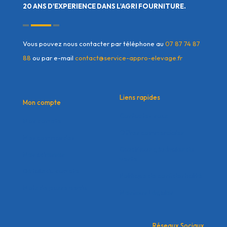
20 ANS D'EXPERIENCE DANS L'AGRI FOURNITURE.
Vous pouvez nous contacter par téléphone au
07 87 74 87
88
ou par e-mail
contact@service-appro-elevage.fr
Liens rapides
Mon compte
Contactez nous
Mon compte
Offres commerciales
Mes commandes
Conditions générales de
Mes adresses
vente
Détails du compte
Politique de confidentialité
Mots de passe perdu
Mentions Légales
Réseaux Sociaux