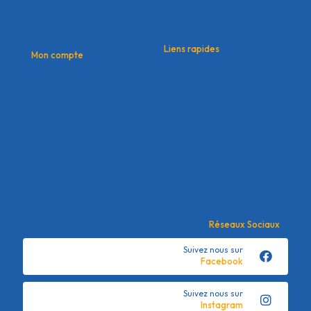
Liens rapides
Mon compte
Contactez nous
Mon compte
Offres commerciales
Mes commandes
Conditions générales de
Mes adresses
vente
Détails du compte
Politique de confidentialité
Mots de passe perdu
Mentions Légales
Réseaux Sociaux
Suivez nous sur
Facebook
Suivez nous sur
Instagram