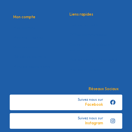
Liens rapides
Mon compte
Contactez nous
Mon compte
Offres commerciales
Mes commandes
Conditions générales de
Mes adresses
vente
Détails du compte
Politique de confidentialité
Mots de passe perdu
Mentions Légales
Réseaux Sociaux
Suivez nous sur
Facebook
Suivez nous sur
Instagram