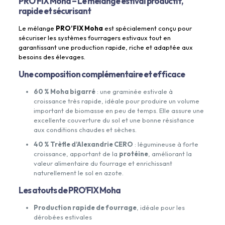
PRO’FIX Moha – Le mélange estival productif,
rapide et sécurisant
Le mélange
PRO’FIX Moha
est spécialement conçu pour
sécuriser les systèmes fourragers estivaux tout en
garantissant une production rapide, riche et adaptée aux
besoins des élevages.
Une composition complémentaire et efficace
60 % Moha bigarré
: une graminée estivale à
croissance très rapide, idéale pour produire un volume
important de biomasse en peu de temps. Elle assure une
excellente couverture du sol et une bonne résistance
aux conditions chaudes et sèches.
40 % Trèfle d’Alexandrie CERO
: légumineuse à forte
croissance, apportant de la
protéine
, améliorant la
valeur alimentaire du fourrage et enrichissant
naturellement le sol en azote.
Les atouts de PRO’FIX Moha
Production rapide de fourrage
, idéale pour les
dérobées estivales