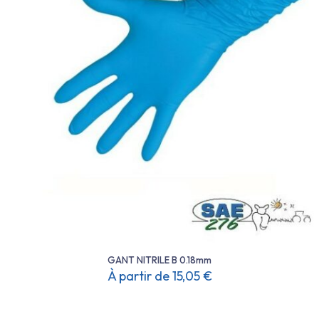
GANT NITRILE B 0.18mm
À partir de
15,05
€
Ce
produit