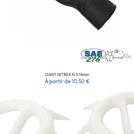
du
produit
GANT NITRILE N 0.14mm
À partir de
10,50
€
Ce
produit
a
plusieurs
variations.
Les
options
peuvent
être