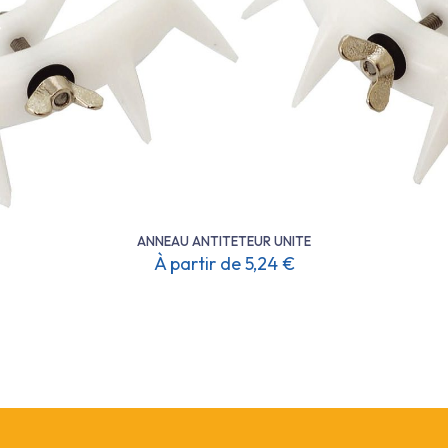
choisies
sur
la
page
du
produit
ANNEAU ANTITETEUR UNITE
À partir de
5,24
€
Ce
produit
a
plusieurs
variations.
Les
options
peuvent
être