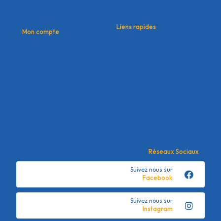
Liens rapides
Mon compte
Contactez nous
Mon compte
Offres commerciales
Mes commandes
Conditions générales de
Mes adresses
vente
Détails du compte
Politique de confidentialité
Mots de passe perdu
Mentions Légales
Réseaux Sociaux
Suivez nous sur
Facebook
Suivez nous sur
Instagram