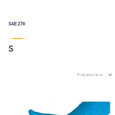
SAE 276
Votre partenaire en élevage durable
S