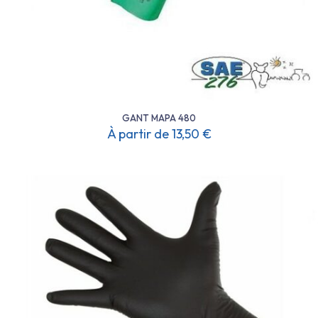
GANT MAPA 480
À partir de
13,50
€
Ce
produit
a
plusieurs
variations.
Les
options
peuvent
être
choisies
sur
la
page