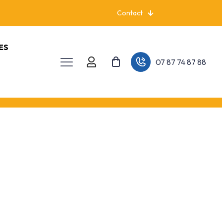
Contact
ES
07 87 74 87 88
re en élevage durable