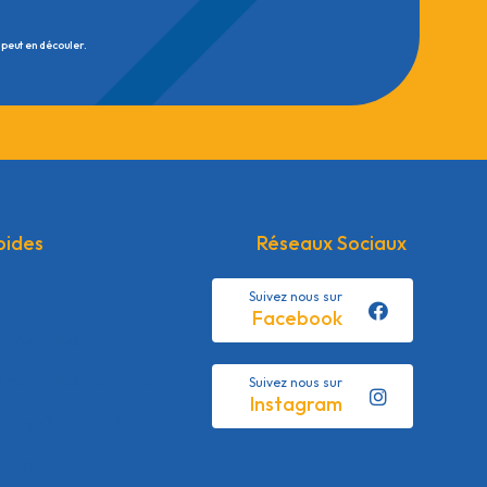
 peut en découler.
pides
Réseaux Sociaux
z nous
Suivez nous sur
Facebook
mmerciales
s générales de vente
Suivez nous sur
Instagram
de confidentialité
Légales