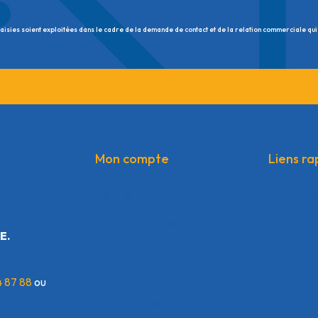
saisies soient exploitées dans le cadre de la demande de contact et de la relation commerciale qui
Mon compte
Liens ra
Mon compte
Contacte
Mes commandes
Offres co
E.
Mes adresses
Condition
Détails du compte
Politique 
4 87 88
ou
Mots de passe perdu
Mentions 