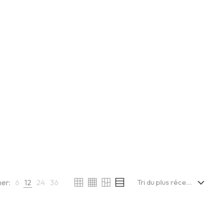
her:
6
12
24
36