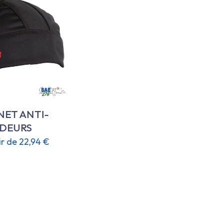
ET ANTI-
DEURS
ir de
22,94
€
Ce
produit
a
plusieurs
variations.
Les