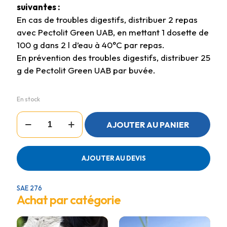
suivantes :
En cas de troubles digestifs, distribuer 2 repas
avec Pectolit Green UAB, en mettant 1 dosette de
100 g dans 2 l d’eau à 40°C par repas.
En prévention des troubles digestifs, distribuer 25
g de Pectolit Green UAB par buvée.
En stock
quantité
AJOUTER AU PANIER
de
PECTOLIT
GREEN
3KG
AJOUTER AU DEVIS
SAE 276
Achat par catégorie