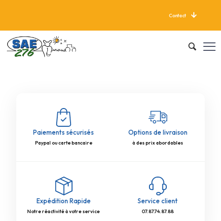
Contact
LIVRAISON GRATUITE À PARTIR DE 625 KG
Paiements sécurisés
Options de livraison
Paypal ou carte bancaire
à des prix abordables
Expédition Rapide
Service client
Notre réactivité à votre service
07.87.74.87.88