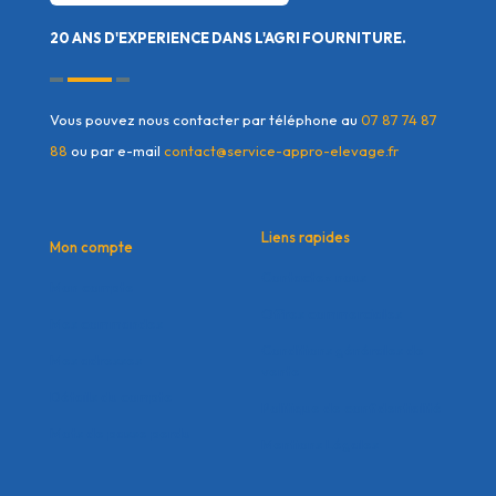
20 ANS D'EXPERIENCE DANS L'AGRI FOURNITURE.
Vous pouvez nous contacter par téléphone au
07 87 74 87
88
ou par e-mail
contact@service-appro-elevage.fr
Liens rapides
Mon compte
Contactez nous
Mon compte
Offres commerciales
Mes commandes
Conditions générales de
Mes adresses
vente
Détails du compte
Politique de confidentialité
Mots de passe perdu
Mentions Légales