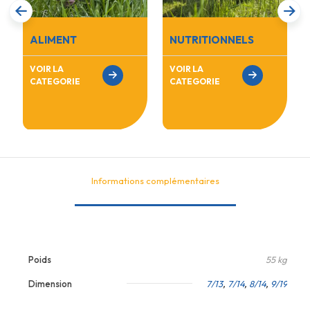
ALIMENT
NUTRITIONNELS
VOIR LA
VOIR LA
CATEGORIE
CATEGORIE
Informations complémentaires
Poids
55 kg
Dimension
7/13
,
7/14
,
8/14
,
9/19