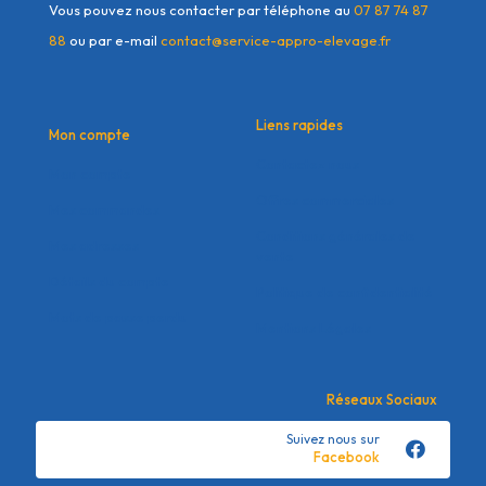
Vous pouvez nous contacter par téléphone au
07 87 74 87
88
ou par e-mail
contact@service-appro-elevage.fr
Liens rapides
Mon compte
Contactez nous
Mon compte
Offres commerciales
Mes commandes
Conditions générales de
Mes adresses
vente
Détails du compte
Politique de confidentialité
Mots de passe perdu
Mentions Légales
Réseaux Sociaux
Suivez nous sur
Facebook