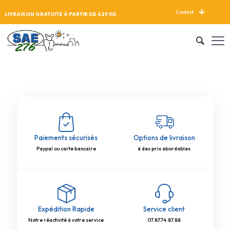
Contact
LIVRAISON GRATUITE À PARTIR DE 625 KG
Paiements sécurisés
Options de livraison
Paypal ou carte bancaire
à des prix abordables
Expédition Rapide
Service client
Notre réactivité à votre service
07.87.74.87.88