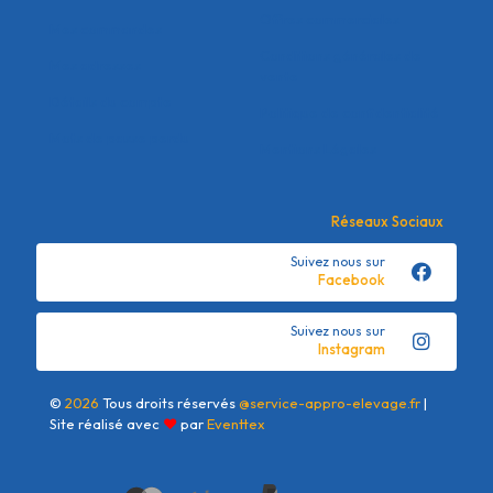
Offres commerciales
Mes commandes
Conditions générales de
Mes adresses
vente
Détails du compte
Politique de confidentialité
Mots de passe perdu
Mentions Légales
Réseaux Sociaux
Suivez nous sur
Facebook
Suivez nous sur
Instagram
©
2026
Tous droits réservés
@service-appro-elevage.fr
|
Site réalisé avec
❤
par
Eventtex