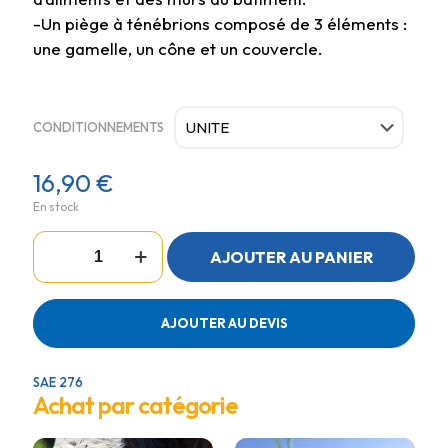
-Un piège à ténébrions composé de 3 éléments :
une gamelle, un cône et un couvercle.
CONDITIONNEMENTS
16,90
€
En stock
quantité
AJOUTER AU PANIER
de
TENEDROP
PIEGE
A
AJOUTER AU DEVIS
TENEBRIONS
SAE 276
Achat par catégorie