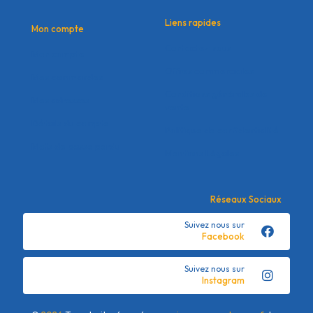
Liens rapides
Mon compte
Contactez nous
Mon compte
Offres commerciales
Mes commandes
Conditions générales de
Mes adresses
vente
Détails du compte
Politique de confidentialité
Mots de passe perdu
Mentions Légales
Réseaux Sociaux
Suivez nous sur
Facebook
Suivez nous sur
Instagram