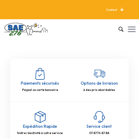
Contact
LIVRAISON GRATUITE À PARTIR DE 625 KG
Paiements sécurisés
Options de livraison
Paypal ou carte bancaire
à des prix abordables
Expédition Rapide
Service client
Notre réactivité à votre service
07.87.74.87.88