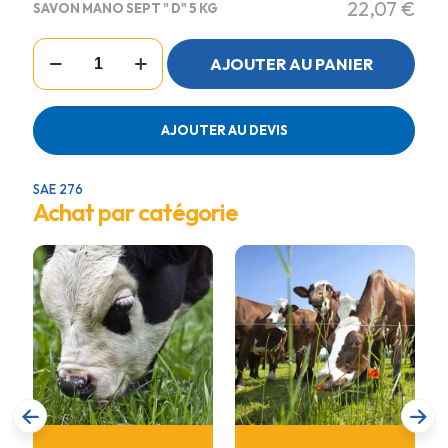
22,07
€
SAVON MANO SEPT " D" 5 KG
quantité
AJOUTER AU PANIER
de
SAVON
MANO
SEPT
AJOUTER AU DEVIS
"
D"
5
SAE 276
KG
Achat par catégorie