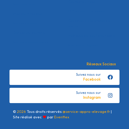
Contactez nous
Mon compte
Offres commerciales
Mes commandes
Conditions générales de
Mes adresses
vente
Détails du compte
Politique de confidentialité
Mots de passe perdu
Mentions Légales
Réseaux Sociaux
Suivez nous sur
Facebook
Suivez nous sur
Instagram
©
2026
Tous droits réservés
@service-appro-elevage.fr
|
Site réalisé avec
❤
par
Eventtex