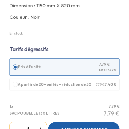
Dimension : 1150 mm X 820 mm
Couleur : Noir
En stock
Tarifs dégressifs
7,79
€
Prix à l'unité
Total:
7,79
€
A partir de 20+ unités - réduction de 5%
7,40
€
7,79
€
1
x
7,79
€
7,79
€
SAC POUBELLE 130 LITRES
quantité