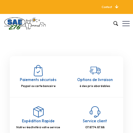
Contact
LIVRAISON GRATUITE À PARTIR DE 625 KG
Paiements sécurisés
Options de livraison
Paypal ou carte bancaire
à des prix abordables
Expédition Rapide
Service client
Notre réactivité à votre service
07.87.74.87.88