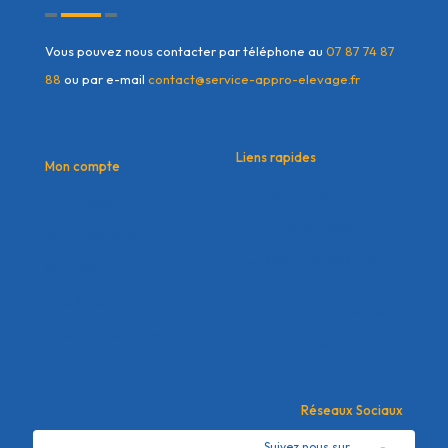
Vous pouvez nous contacter par téléphone au
07 87 74 87
88
ou par e-mail
contact@service-appro-elevage.fr
Liens rapides
Mon compte
Contactez nous
Mon compte
Offres commerciales
Mes commandes
Conditions générales de
Mes adresses
vente
Détails du compte
Politique de confidentialité
Mots de passe perdu
Mentions Légales
Réseaux Sociaux
Suivez nous sur