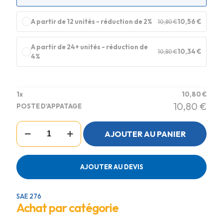
A partir de 12 unités - réduction de 2%
10,56
€
10,80
€
A partir de 24+ unités - réduction de
10,34
€
10,80
€
4%
1
x
10,80
€
10,80
€
POSTE D'APPATAGE
quantité
AJOUTER AU PANIER
de
POSTE
D'APPATAGE
AJOUTER AU DEVIS
SAE 276
Achat par catégorie