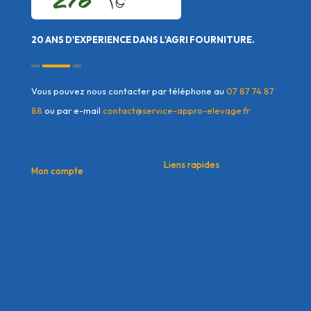
20 ANS D'EXPERIENCE DANS L'AGRI FOURNITURE.
Vous pouvez nous contacter par téléphone au
07 87 74 87
88
ou par e-mail
contact@service-appro-elevage.fr
Liens rapides
Mon compte
Contactez nous
Mon compte
Offres commerciales
Mes commandes
Conditions générales de
Mes adresses
vente
Détails du compte
Politique de confidentialité
Mots de passe perdu
Mentions Légales