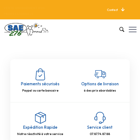
Contact
LIVRAISON GRATUITE À PARTIR DE 625 KG
Paiements sécurisés
Options de livraison
Paypal ou carte bancaire
à des prix abordables
Expédition Rapide
Service client
Notre réactivité à votre service
07.87.74.87.88