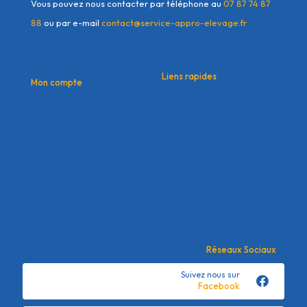
Vous pouvez nous contacter par téléphone au
07 87 74 87
88
ou par e-mail
contact@service-appro-elevage.fr
Liens rapides
Mon compte
Contactez nous
Mon compte
Offres commerciales
Mes commandes
Conditions générales de
Mes adresses
vente
Détails du compte
Politique de confidentialité
Mots de passe perdu
Mentions Légales
Réseaux Sociaux
Suivez nous sur
Facebook