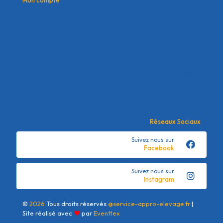
Mon compte
Contactez nous
Mon compte
Offres commerciales
Mes commandes
Conditions générales de
Mes adresses
vente
Détails du compte
Politique de confidentialité
Mots de passe perdu
Mentions Légales
Réseaux Sociaux
Suivez nous sur
Facebook
Suivez nous sur
Instagram
©
2026
Tous droits réservés
@service-appro-elevage.fr
|
Site réalisé avec
❤
par
Eventtex