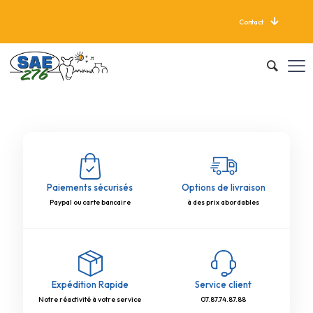
Contact
LIVRAISON GRATUITE À PARTIR DE 625 KG
Paiements sécurisés
Options de livraison
Paypal ou carte bancaire
à des prix abordables
Expédition Rapide
Service client
Notre réactivité à votre service
07.87.74.87.88