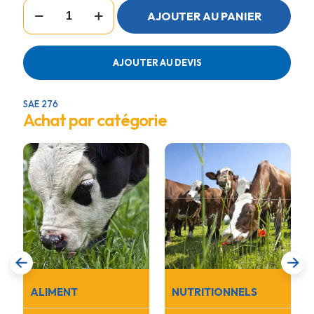
quantité
AJOUTER AU PANIER
de
CHARIOT
MELANGEUR
4
AJOUTER AU DEVIS
ROUES
110L
SAE 276
Achat par catégorie
ALIMENT
NUTRITIONNELS