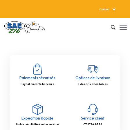
Contact
LIVRAISON GRATUITE À PARTIR DE 625 KG
Paiements sécurisés
Options de livraison
Paypal ou carte bancaire
à des prix abordables
Expédition Rapide
Service client
Notre réactivité à votre service
07.87.74.87.88