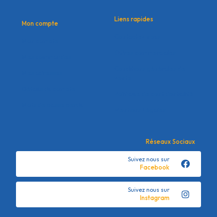
Liens rapides
Mon compte
Contactez nous
Mon compte
Offres commerciales
Mes commandes
Conditions générales de
Mes adresses
vente
Détails du compte
Politique de confidentialité
Mots de passe perdu
Mentions Légales
Réseaux Sociaux
Suivez nous sur
Facebook
Suivez nous sur
Instagram