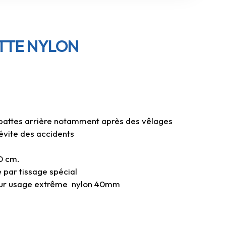
TTE NYLON
 pattes arrière notamment après des vêlages
r évite des accidents
50 cm.
 par tissage spécial
Pour usage extrême nylon 40mm