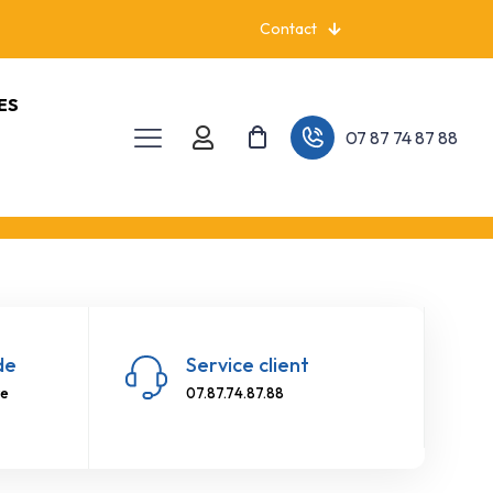
Contact
ES
07 87 74 87 88
de
Service client
re
07.87.74.87.88