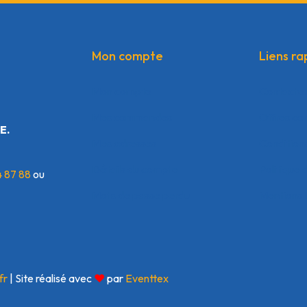
Mon compte
Liens ra
Mon compte
Contacte
Mes commandes
Offres co
E.
Mes adresses
Condition
Détails du compte
Politique 
4 87 88
ou
Mots de passe perdu
Mentions 
fr
| Site réalisé avec
❤
par
Eventtex