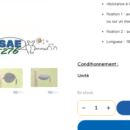
résistance à 
fixation 1 : a
ou sur un mu
fixation 2 : a
Longueur : 1
Conditionnement :
Unité
En stock
quantité
de
ENROULEUR
FLEXI