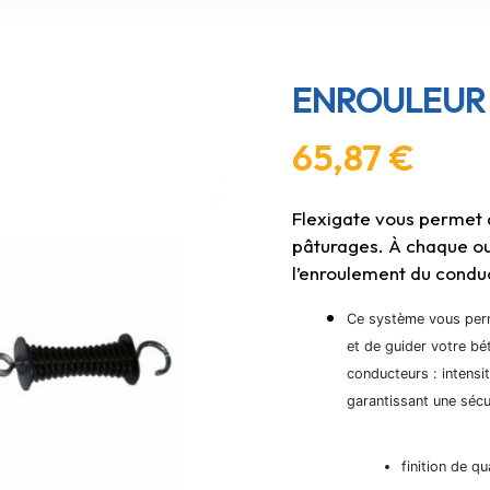
ENROULEUR F
65,87
€
Flexigate vous permet d
pâturages. À chaque ouv
l’enroulement du condu
Ce système vous perm
et de guider votre bét
conducteurs : intensi
garantissant une sécu
finition de qu