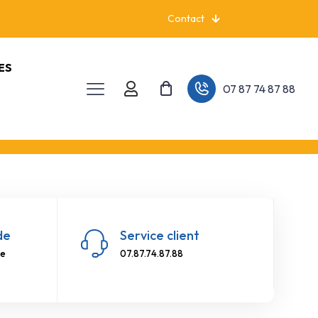
Contact
ES
07 87 74 87 88
de
Service client
re
07.87.74.87.88