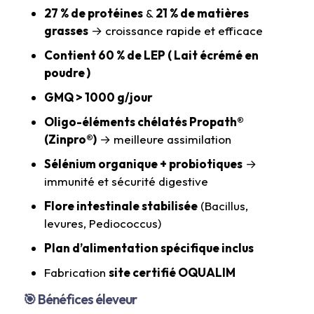
27 % de protéines
&
21 % de matières
grasses
→ croissance rapide et efficace
Contient 60 % de LEP ( Lait écrémé en
poudre )
GMQ > 1000 g/jour
Oligo-éléments chélatés Propath®
(Zinpro®)
→ meilleure assimilation
Sélénium organique + probiotiques
→
immunité et sécurité digestive
Flore intestinale stabilisée
(Bacillus,
levures, Pediococcus)
Plan d’alimentation spécifique inclus
Fabrication
site certifié OQUALIM
🎯 Bénéfices éleveur