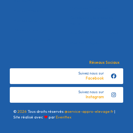
Mon compte
Offres commerciales
Mes commandes
Conditions générales de
Mes adresses
vente
Détails du compte
Politique de confidentialité
Mots de passe perdu
Mentions Légales
Réseaux Sociaux
Suivez nous sur
Facebook
Suivez nous sur
Instagram
©
2026
Tous droits réservés
@service-appro-elevage.fr
|
Site réalisé avec
❤
par
Eventtex