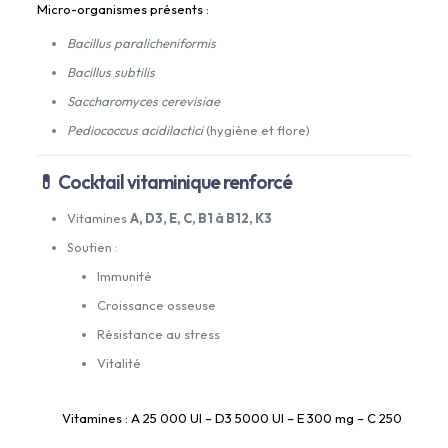
Micro-organismes présents :
Bacillus paralicheniformis
Bacillus subtilis
Saccharomyces cerevisiae
Pediococcus acidilactici
(hygiène et flore)
💊 Cocktail vitaminique renforcé
Vitamines
A, D3, E, C, B1 à B12, K3
Soutien :
Immunité
Croissance osseuse
Résistance au stress
Vitalité
Vitamines : A 25 000 UI – D3 5000 UI – E 300 mg – C 250