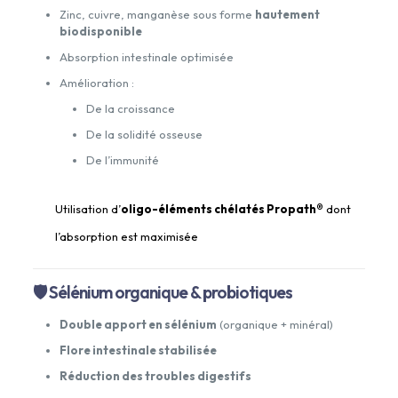
Zinc, cuivre, manganèse sous forme
hautement
biodisponible
Absorption intestinale optimisée
Amélioration :
De la croissance
De la solidité osseuse
De l’immunité
Utilisation d’
oligo-éléments chélatés Propath®
dont
l’absorption est maximisée
🛡 Sélénium organique & probiotiques
Double apport en sélénium
(organique + minéral)
Flore intestinale stabilisée
Réduction des troubles digestifs