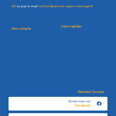
88
ou par e-mail
contact@service-appro-elevage.fr
Liens rapides
Mon compte
Contactez nous
Mon compte
Offres commerciales
Mes commandes
Conditions générales de
Mes adresses
vente
Détails du compte
Politique de confidentialité
Mots de passe perdu
Mentions Légales
Réseaux Sociaux
Suivez nous sur
Facebook