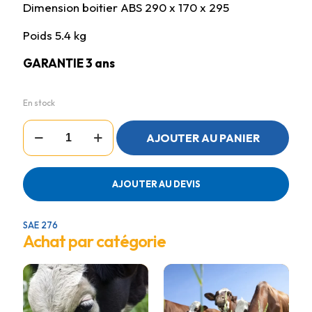
Dimension boitier ABS 290 x 170 x 295
Poids 5.4 kg
GARANTIE 3 ans
En stock
quantité
AJOUTER AU PANIER
de
BUFFALO
15
Electrificateur
AJOUTER AU DEVIS
SAE 276
Achat par catégorie