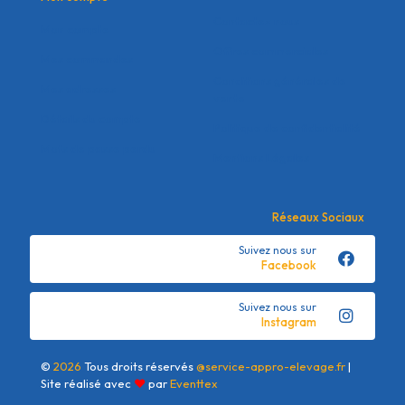
Contactez nous
Mon compte
Offres commerciales
Mes commandes
Conditions générales de
Mes adresses
vente
Détails du compte
Politique de confidentialité
Mots de passe perdu
Mentions Légales
Réseaux Sociaux
Suivez nous sur
Facebook
Suivez nous sur
Instagram
©
2026
Tous droits réservés
@service-appro-elevage.fr
|
Site réalisé avec
❤
par
Eventtex