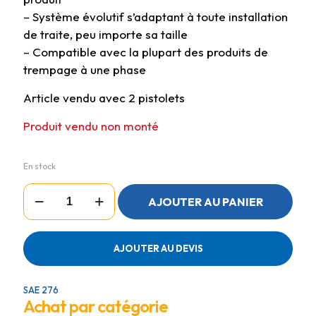
– Système évolutif s’adaptant à toute installation
de traite, peu importe sa taille
– Compatible avec la plupart des produits de
trempage à une phase
Article vendu avec 2 pistolets
Produit vendu non monté
En stock
quantité
AJOUTER AU PANIER
de
AUTOFOAMER
MOUSSE
2
AJOUTER AU DEVIS
PISTOLETS
SAE 276
Achat par catégorie