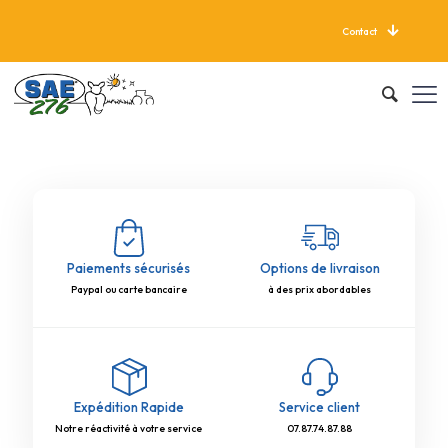
Contact
LIVRAISON GRATUITE À PARTIR DE 625 KG
Paiements sécurisés
Options de livraison
Paypal ou carte bancaire
à des prix abordables
Expédition Rapide
Service client
Notre réactivité à votre service
07.87.74.87.88