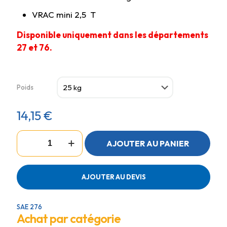
VRAC mini 2,5 T
Disponible uniquement dans les départements
27 et 76.
Poids
14,15
€
quantité
AJOUTER AU PANIER
de
ALIMENT
CROISSANCE
AJOUTER AU DEVIS
SAE 276
Achat par catégorie