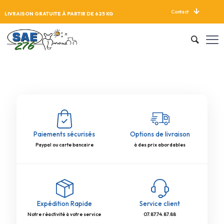
Contact
LIVRAISON GRATUITE À PARTIR DE 625 KG
Paiements sécurisés
Options de livraison
Paypal ou carte bancaire
à des prix abordables
Expédition Rapide
Service client
Notre réactivité à votre service
07.87.74.87.88