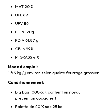
MAT 20 %
UFL 89
UFV 86
PDIN 120g
PDIA 61,87 g
CB 6.99%
M GRASS 4 %
Mode d’emploi:
1 à 3 kg / j environ selon qualité fourrage grossier
Conditionnement:
Big bag 1000Kg ( contient un noyau
prévention coccidies )
Palette de 40 X sac 25 kg