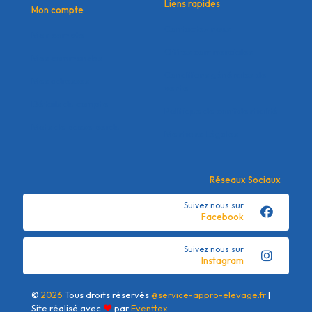
Liens rapides
Mon compte
Contactez nous
Mon compte
Offres commerciales
Mes commandes
Conditions générales de
Mes adresses
vente
Détails du compte
Politique de confidentialité
Mots de passe perdu
Mentions Légales
Réseaux Sociaux
Suivez nous sur
Facebook
Suivez nous sur
Instagram
©
2026
Tous droits réservés
@service-appro-elevage.fr
|
Site réalisé avec
❤
par
Eventtex