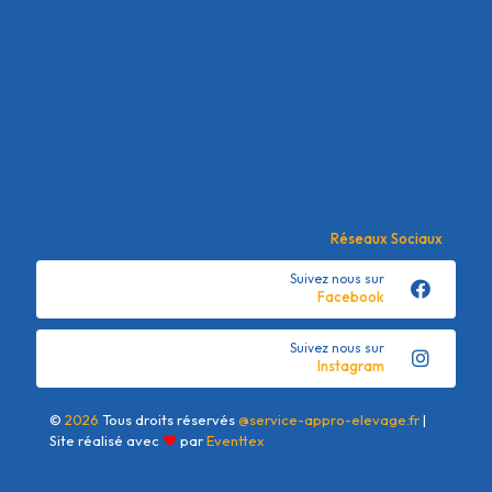
Mon compte
Offres commerciales
Mes commandes
Conditions générales de
Mes adresses
vente
Détails du compte
Politique de confidentialité
Mots de passe perdu
Mentions Légales
Réseaux Sociaux
Suivez nous sur
Facebook
Suivez nous sur
Instagram
©
2026
Tous droits réservés
@service-appro-elevage.fr
|
Site réalisé avec
❤
par
Eventtex