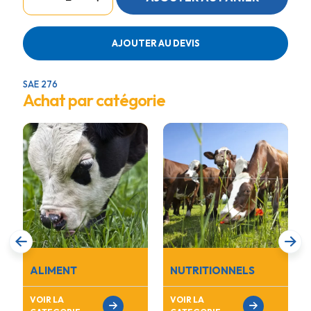
AIMANTS
NUS
LOT
AJOUTER AU DEVIS
12
SAE 276
Achat par catégorie
ALIMENT
NUTRITIONNELS
VOIR LA
VOIR LA