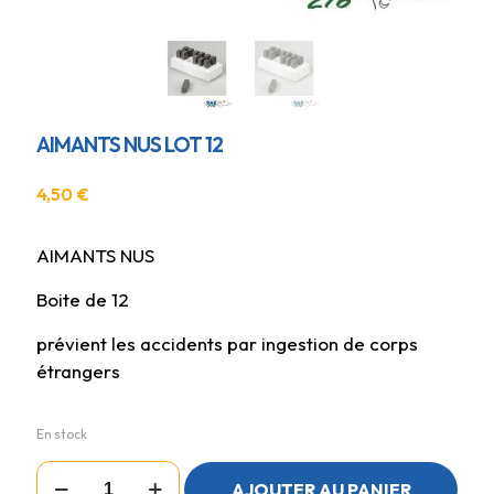
AIMANTS NUS LOT 12
4,50
€
AIMANTS NUS
Boite de 12
prévient les accidents par ingestion de corps
étrangers
En stock
quantité
AJOUTER AU PANIER
de