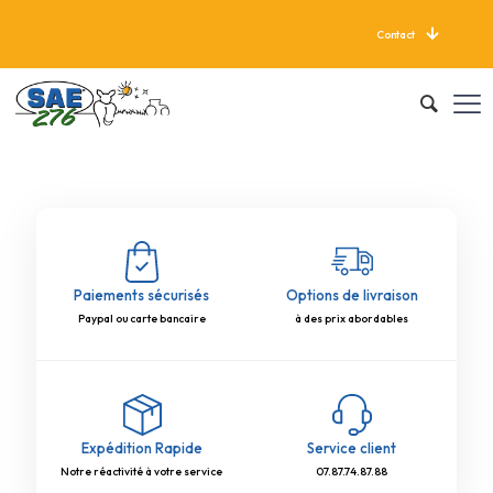
Contact
LIVRAISON GRATUITE À PARTIR DE 625 KG
Paiements sécurisés
Options de livraison
Paypal ou carte bancaire
à des prix abordables
Expédition Rapide
Service client
Notre réactivité à votre service
07.87.74.87.88