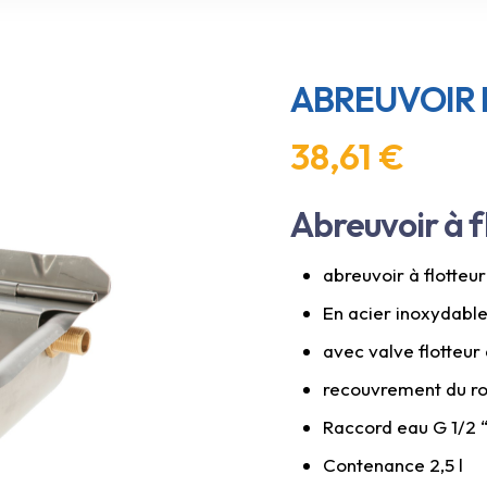
ABREUVOIR 
38,61
€
Abreuvoir à f
abreuvoir à flotteur
En acier inoxydabl
avec valve flotteur 
recouvrement du ro
Raccord eau G 1/2 
Contenance 2,5 l