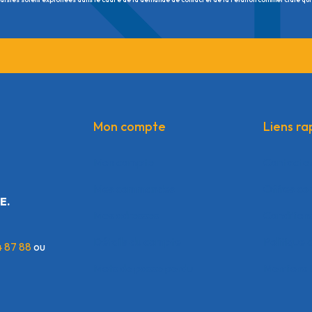
Mon compte
Liens ra
Mon compte
Contacte
Mes commandes
Offres co
E.
Mes adresses
Condition
Détails du compte
Politique 
4 87 88
ou
Mots de passe perdu
Mentions 