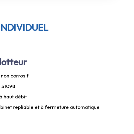
INDIVIDUEL
lotteur
 non corrosif
e S1098
à haut débit
binet repliable et à fermeture automatique
“