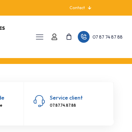
Contact
ES
07 87 74 87 88
de
Service client
re
07.87.74.87.88