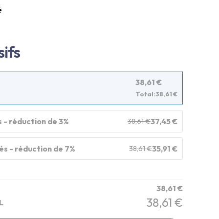
é
sifs
38,61
€
Total:
38,61
€
s - réduction de 3%
37,45
€
38,61
€
tés - réduction de 7%
35,91
€
38,61
€
38,61
€
38,61
€
L